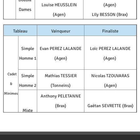
Louise HEUSSLEIN
(Agen)
Dames
(Agen)
Lily BESSON (Brax)
Tableau
Vainqueur
Finaliste
Simple
Evan PEREZ LALANDE
Loïc PEREZ LALANDE
Homme 1
(Agen)
(Agen)
Cadet
Simple
Mathias TESSIER
Nicolas TZOUVARAS
&
Homme 2
(Tonneins)
(Agen)
Minimes
Anthony PELETANNE
(Brax)
Gaëtan SEVRETTE (Brax)
Mixte
Gwenaëlle MAZAC
Lylou PURNOT (Brax)
(Brax)