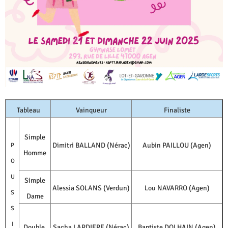
Tableau
Vainqueur
Finaliste
Simple
Dimitri BALLAND (Nérac)
Aubin PAILLOU (Agen)
P
Homme
O
U
Simple
Alessia SOLANS (Verdun)
Lou NAVARRO (Agen)
S
Dame
S
I
Double
Sacha LARDIERE (Nérac)
Baptiste DOLHAIN (Agen)