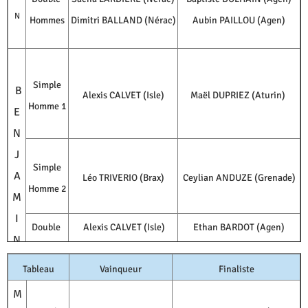
N
Hommes
Dimitri BALLAND (Nérac)
Aubin PAILLOU (Agen)
Simple
B
Alexis CALVET (Isle)
Maël DUPRIEZ (Aturin)
Homme 1
E
N
J
Simple
A
Léo TRIVERIO (Brax)
Ceylian ANDUZE (Grenade)
Homme 2
M
I
Double
Alexis CALVET (Isle)
Ethan BARDOT (Agen)
N
Hommes
Maël DUPRIEZ (Aturin)
Mathis VERGEZ (Agen)
Tableau
Vainqueur
Finaliste
M