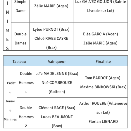
Simple
Luz GALVEZ GOUJON (Sainte
I
Zélie MARIE (Agen)
Dame
Livrade sur Lot)
N
I
Lylou PURNOT (Brax)
M
Double
Eléa GARCIA (Agen)
Chloé RIVES CAYRE
E
Dames
Zélie MARIE (Agen)
(Brax)
S
Tableau
Vainqueur
Finaliste
Double
Loïc MADELENNE (Brax)
Tom BARDOT (Agen)
Hommes
Noé COMBROUZE
Cadet
Maxime BINKOWSKI (Brax)
1
(Golfech)
&
Junior
Arthur ROUERE (Villeneuve
Double
Clément SAGE (Brax)
&
sur Lot)
Hommes
Lucas BEAUMONT
Minimes
Florian LIENARD
2
(Brax)
(Villeneuve sur Lot)