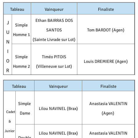
Tableau
Vainqueur
Finaliste
Ethan BAIRRAS DOS
J
Simple
SANTOS
Tom BARDOT (Agen)
U
Homme 1
(Sainte Livrade sur Lot)
N
I
Simple
Timéo PITOIS
O
Louis DREMIERE (Agen)
Homme 2
(Villeneuve sur Lot)
R
Tableau
Vainqueur
Finaliste
Simple
Anastasia VALENTIN
Lilou NAVINEL (Brax)
Cadet
Dame
(Agen)
&
Junior
Lilou NAVINEL (Brax)
Anastasia VALENTIN
Double